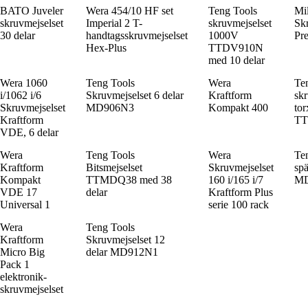
BATO Juveler
Wera 454/10 HF set
Teng Tools
Mi
skruvmejselset
Imperial 2 T-
skruvmejselset
Sk
30 delar
handtagsskruvmejselset
1000V
Pre
Hex-Plus
TTDV910N
med 10 delar
Wera 1060
Teng Tools
Wera
Te
i/1062 i/6
Skruvmejselset 6 delar
Kraftform
skr
Skruvmejselset
MD906N3
Kompakt 400
tor
Kraftform
TT
VDE, 6 delar
Wera
Teng Tools
Wera
Ten
Kraftform
Bitsmejselset
Skruvmejselset
spä
Kompakt
TTMDQ38 med 38
160 i/165 i/7
MD
VDE 17
delar
Kraftform Plus
Universal 1
serie 100 rack
Wera
Teng Tools
Kraftform
Skruvmejselset 12
Micro Big
delar MD912N1
Pack 1
elektronik-
skruvmejselset