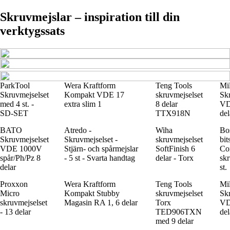
Skruvmejslar – inspiration till din
verktygssats
ParkTool
Wera Kraftform
Teng Tools
Mi
Skruvmejselset
Kompakt VDE 17
skruvmejselset
Sk
med 4 st. -
extra slim 1
8 delar
VD
SD-SET
TTX918N
del
BATO
Atredo -
Wiha
Bo
Skruvmejselset
Skruvmejselset -
skruvmejselset
bit
VDE 1000V
Stjärn- och spårmejslar
SoftFinish 6
Con
spår/Ph/Pz 8
- 5 st - Svarta handtag
delar - Torx
skr
delar
st.
Proxxon
Wera Kraftform
Teng Tools
Mi
Micro
Kompakt Stubby
skruvmejselset
Sk
skruvmejselset
Magasin RA 1, 6 delar
Torx
VD
- 13 delar
TED906TXN
del
med 9 delar