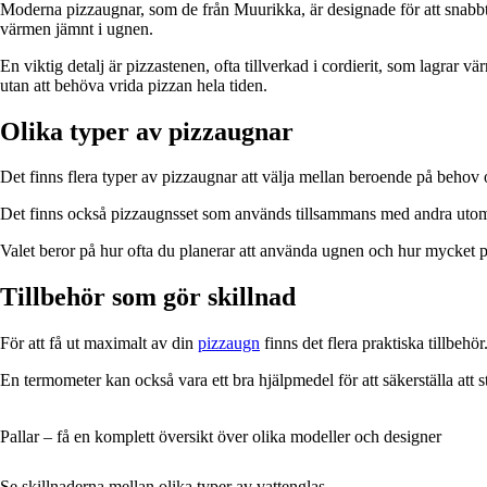
Moderna pizzaugnar, som de från Muurikka, är designade för att snabbt
värmen jämnt i ugnen.
En viktig detalj är pizzastenen, ofta tillverkad i cordierit, som lagra
utan att behöva vrida pizzan hela tiden.
Olika typer av pizzaugnar
Det finns flera typer av pizzaugnar att välja mellan beroende på beho
Det finns också pizzaugnsset som används tillsammans med andra utomhu
Valet beror på hur ofta du planerar att använda ugnen och hur mycket pl
Tillbehör som gör skillnad
För att få ut maximalt av din
pizzaugn
finns det flera praktiska tillbehö
En termometer kan också vara ett bra hjälpmedel för att säkerställa att s
Pallar – få en komplett översikt över olika modeller och designer
Se skillnaderna mellan olika typer av vattenglas