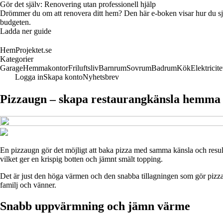
Gör det själv: Renovering utan professionell hjälp
Drömmer du om att renovera ditt hem? Den här e-boken visar hur du själv 
budgeten.
Ladda ner guide
HemProjektet.se
Kategorier
Garage
Hemmakontor
Friluftsliv
Barnrum
Sovrum
Badrum
Kök
Elektricite
Logga in
Skapa konto
Nyhetsbrev
Pizzaugn – skapa restaurangkänsla hemma
En pizzaugn gör det möjligt att baka pizza med samma känsla och resulta
vilket ger en krispig botten och jämnt smält topping.
Det är just den höga värmen och den snabba tillagningen som gör pizzau
familj och vänner.
Snabb uppvärmning och jämn värme