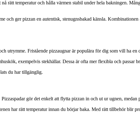
 nå rätt temperatur och hålla värmen stabil under hela bakningen. Mån
r värme och ger pizzan en autentisk, stenugnsbakad känsla. Kombinationen
v och utrymme. Fristående pizzaugnar är populära för dig som vill ha e
skök, exempelvis stekhällar. Dessa är ofta mer flexibla och passar br
ats du har tillgänglig.
r. Pizzaspadar gör det enkelt att flytta pizzan in och ut ur ugnen, medan
tenen har rätt temperatur innan du börjar baka. Med rätt tillbehör blir p