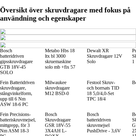
Översikt över skruvdragare med fokus på
användning och egenskaper
Bosch
Metabo Hbs 18
Dewalt XR
P
batteridriven
ltx bl 3000
Skruvdragare 12V
S
gipsskruvdragare
skruemaskine
Solo
1
GTB 18V-45
solo mb +fix 57
SOLO
Fein Batteridriven
Milwaukee
Festool Skruv-
B
skruvdragare,
skruvdragare
och borrsats TID
stångvinkelform,
M12 BSD-0
18 5,0/4,0-Set
upp till 6 Nm
TPC 18/4
ASW 18-6 PC
Fein Precisions-
Bosch
Bosch
B
batteriskruvmejsel,
Skruvdragare
batteridriven
S
mittgrepp, för 3
GSR 18V-55
skruvmejsel
G
Nm ASM 18-3
3X4AH L-
PushDrive - 3,6V
2