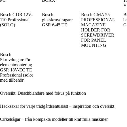
PC
BOXX
1
V
Bosch GDR 12V-
Bosch
Bosch GMA 55
B
110 Professional
gipsskruvdragare
PROFESSIONAL
bo
(SOLO)
GSR 6-45 TE
MAGAZINE
G
HOLDER FOR
SCREWDRIVER
FOR PANEL
MOUNTING
Bosch
Skruvdragare för
elementmontering
GSR 18V-EC TE
Professional (solo)
med tillbehör
Översikt: Duschblandare med fokus på funktion
Häcksaxar för varje trädgårdsentusiast – inspiration och översikt
Cirkelsågar – från kompakta modeller till kraftfulla maskiner