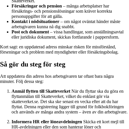
Skatteverket.
Försäkringar och pension
– många arbetsplatser har
försäkrings- och pensionslösningar som kräver korrekta
personuppgifter för att gälla.
Kontakt i nödsituationer
– om något oväntat händer måste
arbetsgivaren kunna nå dig snabbt.
Post och dokument
– vissa handlingar, som anställningsavtal
eller juridiska dokument, skickas fortfarande i pappersform.
Kort sagt: en uppdaterad adress minskar risken för missförstånd,
förseningar och problem med myndigheter eller försäkringsbolag.
Så gör du steg för steg
Att uppdatera din adress hos arbetsgivaren tar oftast bara några
minuter. Följ dessa steg:
Anmäl flytten till Skatteverket
När du flyttar ska du göra en
flyttanmälan till Skatteverket, vilket du enklast gör via
skatteverket.se. Det ska ske senast en vecka efter att du har
flyttat. Denna registrering ligger till grund för folkbokföringen
och används av många andra system – även av din arbetsgivare.
Informera HR eller löneavdelningen
Skicka ett kort mejl till
HR-avdelningen eller den som hanterar löner och