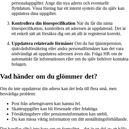
personaluppgifter. Ange din nya adress och eventuellt
flyttdatum. Vissa företag har ett internt system där du själv kan
uppdatera dina uppgifter.
Kontrollera din lönespecifikation
När du får din nästa
lönespecifikation, kontrollera att adressen är uppdaterad. Det är
ett enkelt sätt att försäkra dig om att allt är registrerat korrekt.
Uppdatera relaterade förmåner
Om du har tjänstepension,
sjukvårdsförsäkring eller andra personalförmåner kan det vara
nödvändigt att uppdatera adressen även där. Fråga HR om de
automatiskt får informationen eller om du själv behöver kontakta
bolagen.
Vad händer om du glömmer det?
Om du inte uppdaterar din adress kan det leda till flera små, men
besvärliga problem:
Post från arbetsgivaren kan hamna fel.
Skatteuppgifter kan bli försenade eller felaktiga.
Försäkringsbrev eller pensionsinformation kan utebli.
Du kan missa viktig information om ditt anställningsförhållande.
Det handlar alltså inte bara om en formalitet – det är en del av att hålla