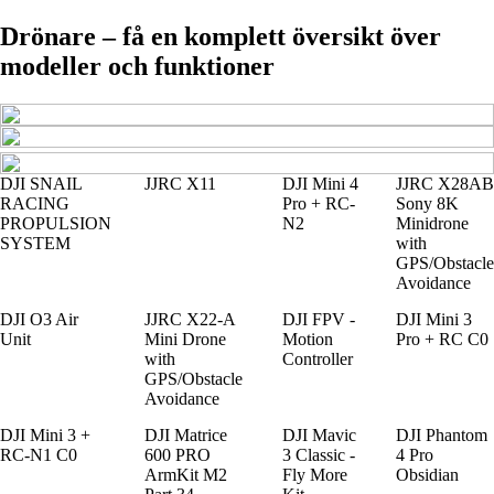
Drönare – få en komplett översikt över
modeller och funktioner
DJI SNAIL
JJRC X11
DJI Mini 4
JJRC X28AB
RACING
Pro + RC-
Sony 8K
PROPULSION
N2
Minidrone
SYSTEM
with
GPS/Obstacle
Avoidance
DJI O3 Air
JJRC X22-A
DJI FPV -
DJI Mini 3
Unit
Mini Drone
Motion
Pro + RC C0
with
Controller
GPS/Obstacle
Avoidance
DJI Mini 3 +
DJI Matrice
DJI Mavic
DJI Phantom
RC-N1 C0
600 PRO
3 Classic -
4 Pro
ArmKit M2
Fly More
Obsidian