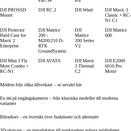
Part 34
Kit
DJI PROSSD
DJI RC 2
DJI Wind
DJI Mavic 3
Mount
Classic + RC-
N1 C1
DJI Protector
DJI Matrice
DJI
DJI Matrice
Hard Case for
200 -
Matrice
600
Mavic 2
M200/210 D-
200 Series
Enterprise
RTK
V2
GroundSystem
DJI Mini 3 Fly
DJI AVATA
DJI Mavic
DJI E2000
More Combo +
3 Thermal
6010 Pro
RC-N1
C2
Motor
Modem från olika tillverkare – se urvalet här
En titt på engångskameror – från klassiska modeller till moderna
varianter
Bilradioer – en översikt över funktioner och alternativ
3D-skrivare – en introduktion till marknadens många möjligheter